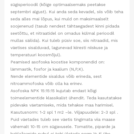
sügisperioodil (kõige optimaalsemaks peetakse
septembri algust). Kui anda seda kevadel, siis võib teha
seda alles mai lõpus, kui muld on maksimaalselt
soojenenud (tasub nendest tähtaegadest kinni pidada
seetõttu, et nitraatidel on omadus külmal perioodil
mullas säilida). Kui tuleb püsiv soe, siis nitraadid, mis
väetises sisalduvad, lagunevad kiiresti niiskuse ja
temperatuuri koosmõjul).
Peamised asofoska koostise komponendid on:
lämmastik, fosfor ja kaalium (N,P,K).
Nende elementide sisaldus võib erineda, sest
nitroammofoska võib olla ka erinev.
Asofoska NPK 15:15:15 kujutab endast kõigi
toimeelementide klassikalist ühendit. Teda kasutatakse
pidevaks väetamiseks, mida tehakse maa harimisel.
Kasutusnorm: 1-2 spl 1 m2 –le. Viljapuudele: 2-3 spl .
Puid väetades tuleb see väetis tingimata viia maase
vähemalt 10-15 cm sügavusele. Tomatite, piparde ja
baklažaanide puhul ei tohi ületada norm ½ tl ühe