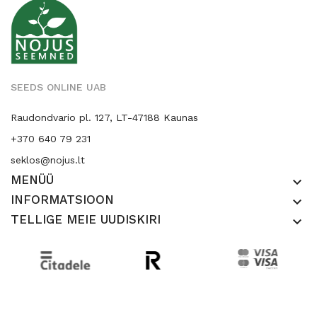
SEEDS ONLINE UAB
Raudondvario pl. 127, LT-47188 Kaunas
+370 640 79 231
seklos@nojus.lt
MENÜÜ
keyboard_arrow_down
INFORMATSIOON
keyboard_arrow_down
TELLIGE MEIE UUDISKIRI
keyboard_arrow_down