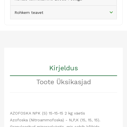
Rohkem teavet
Kirjeldus
Toote Üksikasjad
AZOFOSKA NPK (S) 15-15-15 2 kg
väetis
Azofoska (Nitroammofoska) - N,P,K (15, 15, 15).
Granuleeritud mineraalväetis, mis sobib kõikide