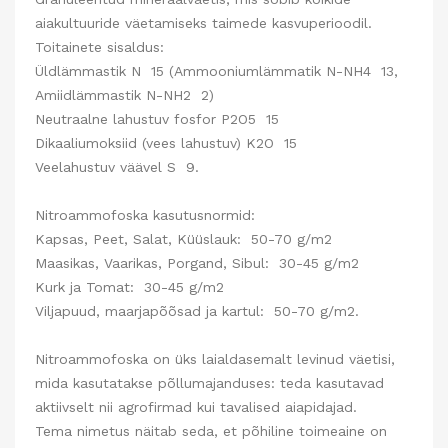
aiakultuuride väetamiseks taimede kasvuperioodil.
Toitainete sisaldus:
Üldlämmastik N 15 (Ammooniumlämmatik N-NH4 13,
Amiidlämmastik N-NH2 2)
Neutraalne lahustuv fosfor P2O5 15
Dikaaliumoksiid (vees lahustuv) K2O 15
Veelahustuv väävel S 9.
Nitroammofoska kasutusnormid:
Kapsas, Peet, Salat, Küüslauk: 50-70 g/m2
Maasikas, Vaarikas, Porgand, Sibul: 30-45 g/m2
Kurk ja Tomat: 30-45 g/m2
Viljapuud, maarjapõõsad ja kartul: 50-70 g/m2.
Nitroammofoska on üks laialdasemalt levinud väetisi,
mida kasutatakse põllumajanduses: teda kasutavad
aktiivselt nii agrofirmad kui tavalised aiapidajad.
Tema nimetus näitab seda, et põhiline toimeaine on