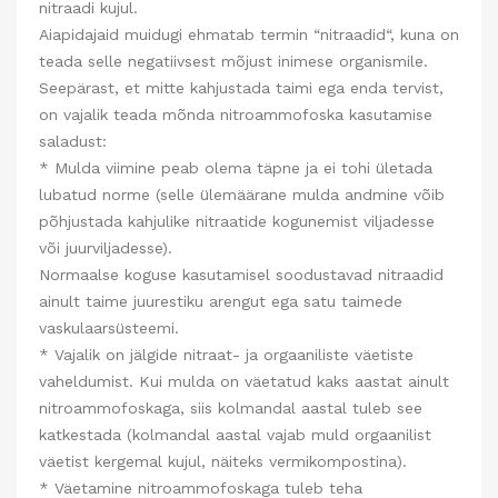
nitraadi kujul.
Aiapidajaid muidugi ehmatab termin “nitraadid“, kuna on
teada selle negatiivsest mõjust inimese organismile.
Seepärast, et mitte kahjustada taimi ega enda tervist,
on vajalik teada mõnda nitroammofoska kasutamise
saladust:
* Mulda viimine peab olema täpne ja ei tohi ületada
lubatud norme (selle ülemäärane mulda andmine võib
põhjustada kahjulike nitraatide kogunemist viljadesse
või juurviljadesse).
Normaalse koguse kasutamisel soodustavad nitraadid
ainult taime juurestiku arengut ega satu taimede
vaskulaarsüsteemi.
* Vajalik on jälgide nitraat- ja orgaaniliste väetiste
vaheldumist. Kui mulda on väetatud kaks aastat ainult
nitroammofoskaga, siis kolmandal aastal tuleb see
katkestada (kolmandal aastal vajab muld orgaanilist
väetist kergemal kujul, näiteks vermikompostina).
* Väetamine nitroammofoskaga tuleb teha