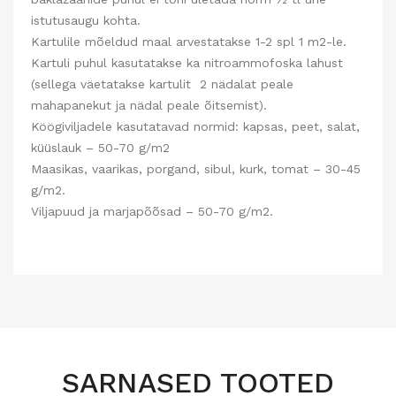
istutusaugu kohta.
Kartulile mõeldud maal arvestatakse 1-2 spl 1 m2-le.
Kartuli puhul kasutatakse ka nitroammofoska lahust
(sellega väetatakse kartulit 2 nädalat peale
mahapanekut ja nädal peale õitsemist).
Köögiviljadele kasutatavad normid: kapsas, peet, salat,
küüslauk – 50-70 g/m2
Maasikas, vaarikas, porgand, sibul, kurk, tomat – 30-45
g/m2.
Viljapuud ja marjapõõsad – 50-70 g/m2.
SARNASED TOOTED