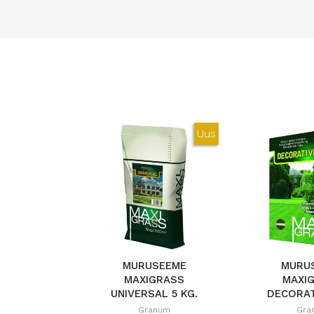
Uus
MURUSEEME
MURU
MAXIGRASS
MAXI
UNIVERSAL 5 KG.
DECORAT
Granum
Gra