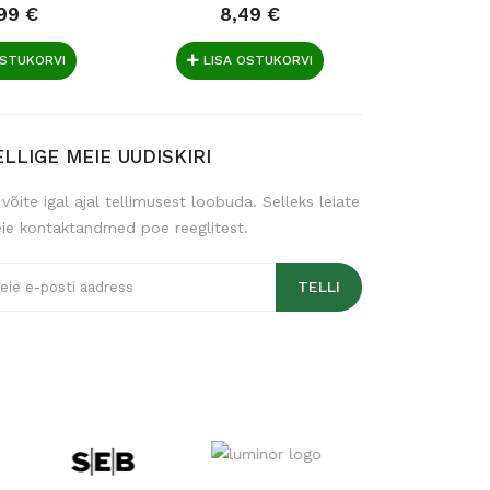
99 €
8,49 €
10
OSTUKORVI
LISA OSTUKORVI
LISA 
ELLIGE MEIE UUDISKIRI
 võite igal ajal tellimusest loobuda. Selleks leiate
ie kontaktandmed poe reeglitest.