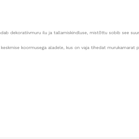
b dekoratiivmuru ilu ja tallamiskindluse, mistõttu sobib see su
u keskmise koormusega aladele, kus on vaja tihedat murukamarat p