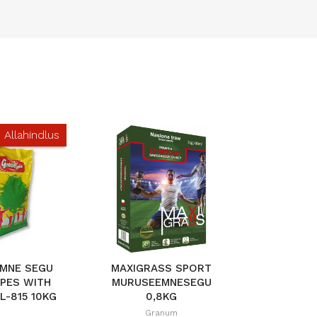
Allahindlus
MNE SEGU
MAXIGRASS SPORT
MAX
PES WITH
MURUSEEMNESEGU
RECR
L-815 10KG
0,8KG
MURUSEE
Granum
Gr