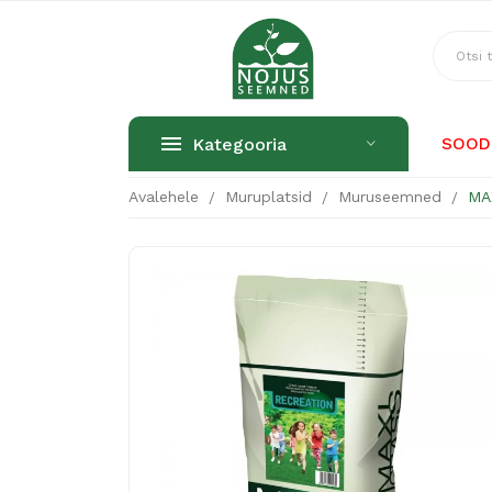
Kategooria
SOOD
Avalehele
Muruplatsid
Muruseemned
MA