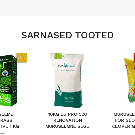
SARNASED TOOTED
Uus
SEEME
10KG EG PRO 520
MURUSEE
GRASS
RENOVATION
FOR SLO
IVE 1 KG
MURUSEEMNE SEGU
CLOVER G
num