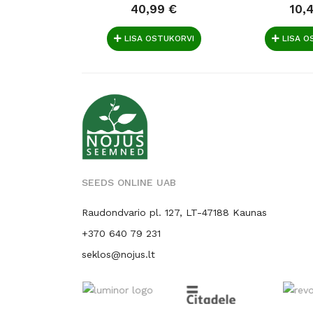
40,99 €
10,
LISA OSTUKORVI
LISA O
SEEDS ONLINE UAB
Raudondvario pl. 127, LT-47188 Kaunas
+370 640 79 231
seklos@nojus.lt