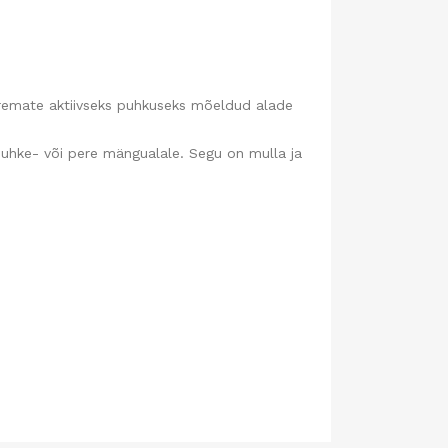
uremate aktiivseks puhkuseks mõeldud alade
uhke- või pere mängualale. Segu on mulla ja