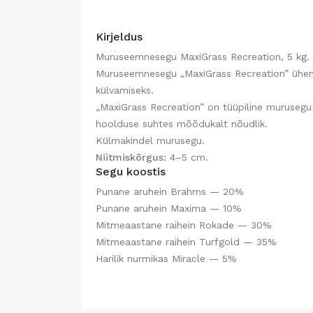
Kirjeldus
Muruseemnesegu MaxiGrass Recreation, 5 kg.
Muruseemnesegu „MaxiGrass Recreation” ühenda
külvamiseks.
„MaxiGrass Recreation” on tüüpiline muruseg
hoolduse suhtes mõõdukalt nõudlik.
Külmakindel murusegu.
Niitmiskõrgus:
4–5 cm.
Segu koostis
Punane aruhein Brahms — 20%
Punane aruhein Maxima — 10%
Mitmeaastane raihein Rokade — 30%
Mitmeaastane raihein Turfgold — 35%
Harilik nurmikas Miracle — 5%