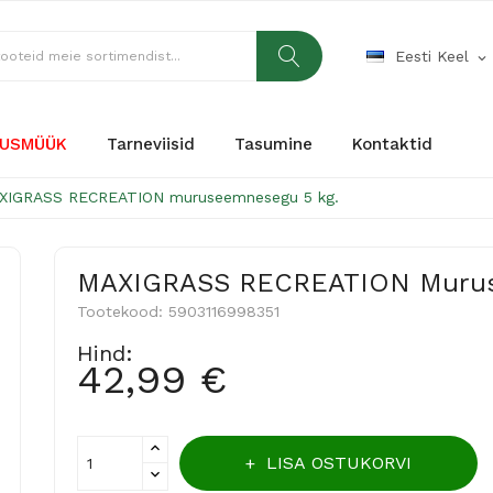
Eesti Keel
expand_more
USMÜÜK
Tarneviisid
Tasumine
Kontaktid
XIGRASS RECREATION muruseemnesegu 5 kg.
MAXIGRASS RECREATION Murus
Tootekood:
5903116998351
Hind:
42,99 €
LISA OSTUKORVI