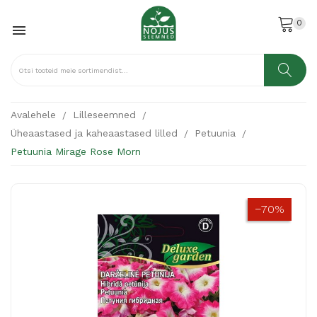
0

Avalehele
Lilleseemned
Üheaastased ja kaheaastased lilled
Petuunia
Petuunia Mirage Rose Morn
−70%