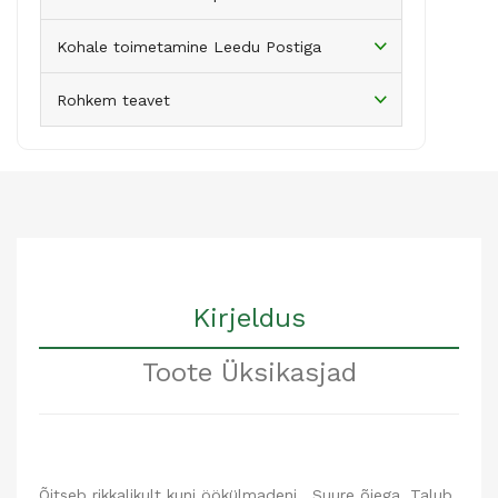
Kohale toimetamine Leedu Postiga
Rohkem teavet
Kirjeldus
Toote Üksikasjad
Õitseb rikkalikult kuni öökülmadeni. Suure õiega. Talub