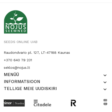
SEEDS ONLINE UAB
Raudondvario pl. 127, LT-47188 Kaunas
+370 640 79 231
seklos@nojus.lt
MENÜÜ
keyboard_arrow_down
INFORMATSIOON
keyboard_arrow_down
TELLIGE MEIE UUDISKIRI
keyboard_arrow_down