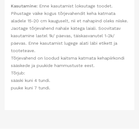
Kasutamine:
Enne kasutamist loksutage toodet.
Pihustage väike kogus tõrjevahendit keha katmata
aladele 15-20 cm kauguselt, nii et nahapind oleks niiske.
Jaotage tõrjevahend nahale kätega laiali. Soovitatav
kasutamine lastel 1k/ päevas, täiskasvanutel 1-2k/
päevas. Enne kasutamist lugege alati läbi etikett ja
tooteteave.
Tõrjevahend on loodud kaitsma katmata kehapiirkondi
sääskede ja puukide hammustuste eest.
Tõrjub:
sääski kuni 4 tundi.
puuke kuni 7 tundi.