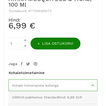
100 Ml
Tootekood:
4771315391072
Hind:
6,99 €
LISA OSTUKORVI
Jaga
Kohaletoimetamine
Kohale toimetamine kulleriga
OMNIVA pakiteenus Standardhind: 6,99 EUR