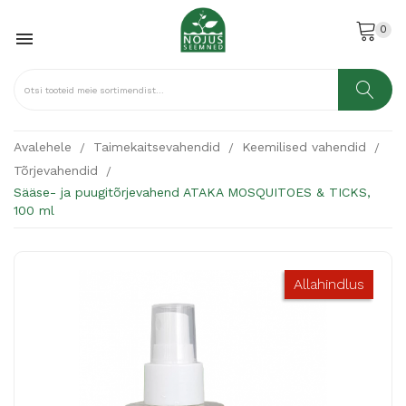
0

Avalehele
Taimekaitsevahendid
Keemilised vahendid
Tõrjevahendid
Sääse- ja puugitõrjevahend ATAKA MOSQUITOES & TICKS,
100 ml
Allahindlus