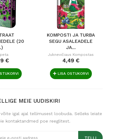
TRAAT
KOMPOSTI JA TURBA
TURVAS
EDELE (20
SEGU ASALEADELE
KÜLVAMIS
L)
JA...
peta
Juknevičiaus Kompostas
Du
49 €
4,49 €
2,
OSTUKORVI
LISA OSTUKORVI
LISA 
ELLIGE MEIE UUDISKIRI
 võite igal ajal tellimusest loobuda. Selleks leiate
ie kontaktandmed poe reeglitest.