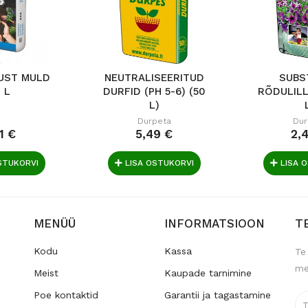
UST MULD
NEUTRALISEERITUD
SUBS
 L
DURFID (PH 5-6) (50
RÕDULILL
L)
Durpeta
Dur
1 €
5,49 €
2,
STUKORVI
LISA OSTUKORVI
LISA 
MENÜÜ
INFORMATSIOON
T
Kodu
Kassa
Te
me
Meist
Kaupade tarnimine
Poe kontaktid
Garantii ja tagastamine