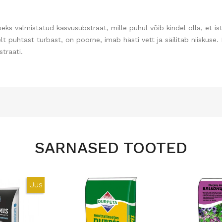
eks valmistatud kasvusubstraat, mille puhul võib kindel olla, et i
t puhtast turbast, on poorne, imab hästi vett ja säilitab niiskuse. 
traati.
SARNASED TOOTED
Uus