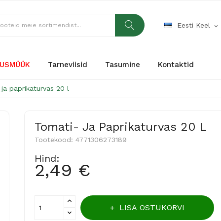
Eesti Keel
expand_more
USMÜÜK
Tarneviisid
Tasumine
Kontaktid
ja paprikaturvas 20 l
Tomati- Ja Paprikaturvas 20 L
Tootekood:
4771306273189
Hind:
2,49 €
LISA OSTUKORVI