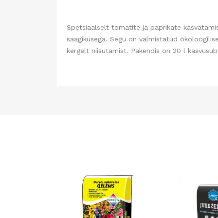
Spetsiaalselt tomatite ja paprikate kasvatamis
saagikusega. Segu on valmistatud ökoloogilisel
kergelt niisutamist. Pakendis on 20 l kasvusubs