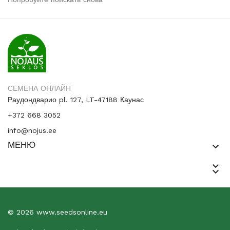
СЕМЕНА ОНЛАЙН
Раудондварио pl. 127, LT-47188 Каунас
+372 668 3052
info@nojus.ee
МЕНЮ
keyboard_arrow_down
keyboard_arrow_down
keyboard_arrow_down
© 2026 www.seedsonline.eu