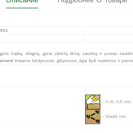
Описание
Подробнее О Товаре
1923
ta trąšią, drėgną, gerai įdirbtą dirvą, saulėtą ir pusiau saulėtą
smenė
tinkama želdynuose, gėlynuose, ilgai žydi nuskintos ir pame
- II-III, 0,5 cm;
- 30x40 cm;