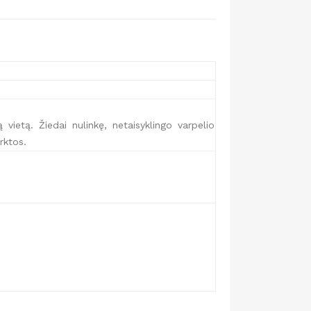
 vietą. Žiedai nulinkę, netaisyklingo varpelio
rktos.