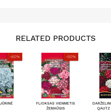
RELATED PRODUCTS
-60%
-50%
AJŪRINĖ
FLIOKSAS VIENMETIS
DARŽELIN
ŽEMAŪGIS
QAUTZ 