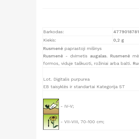
Barkodas:
477901878
Kiekis:
0,2 g
Rusmenė
paprastoji mišinys
Rusmenė
- dvimetis
augalas
.
Rusmenė
mėgs
formos, viduje taškuoti, rožiniai arba balti.
Ru
Lot. Digitalis purpurea
EB taisyklės ir standartai Kategorija ST
- IV-V;
- VII-VIII, 70-100 cm;