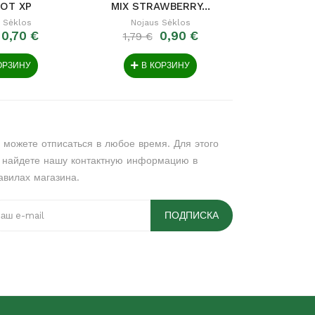
OT XP
MIX STRAWBERRY...
 Sėklos
Nojaus Sėklos
Nojau
0,70 €
0,90 €
1,79 €
0,89 €
ОРЗИНУ
В КОРЗИНУ
В 
 можете отписаться в любое время. Для этого
 найдете нашу контактную информацию в
авилах магазина.