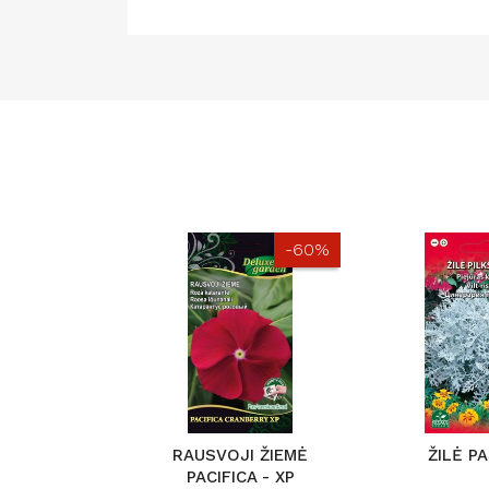
-60%
RAUSVOJI ŽIEMĖ
ŽILĖ P
PACIFICA - XP