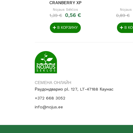
CRANBERRY XP
Nojaus Sėklos
Nojaus
0,56 €
1,39 €
0,89 €
В КОРЗИНУ
В К
СЕМЕНА ОНЛАЙН
Раудондварио pl. 127, LT-47188 Каунас
+372 668 3052
info@nojus.ee