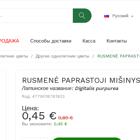
Pусский
expand_more
РОДАЖА
Способы доставки
Касса
Контакты
хлетние цветы
Другие однолетние цветы
RUSMENĖ PAPRASTO
RUSMENĖ PAPRASTOJI MIŠINY
Латинское название: Digitalis purpurea
Код:
4779018781923
Цена:
0,45 €
0,89 €
Вы экономите
: 0,45 €