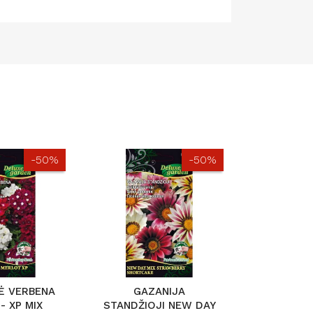
-50%
-50%
Ė VERBENA
GAZANIJA
ŽYD
- XP MIX
STANDŽIOJI NEW DAY
MEKS