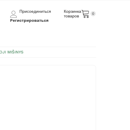
Присоединиться
Корзинка
0
товаров
Pегистрироваться
JI MIŠINYS
S