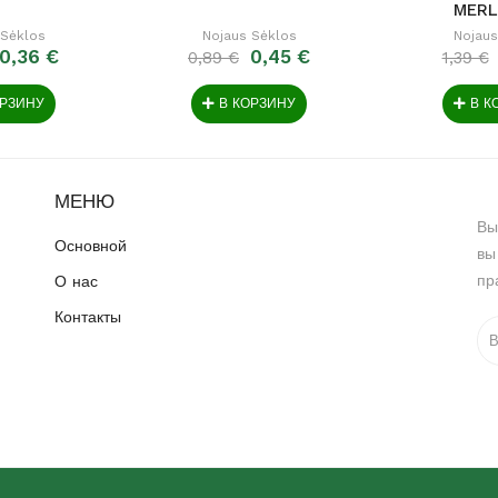
MERL
 Sėklos
Nojaus Sėklos
Nojaus
0,36 €
0,45 €
0,89 €
1,39 €
ОРЗИНУ
В КОРЗИНУ
В К
МЕНЮ
Вы
Основной
вы
пр
О нас
Контакты