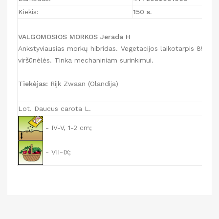
Kiekis:
150 s.
VALGOMOSIOS MORKOS Jerada H
Ankstyviausias morkų hibridas. Vegetacijos laikotarpis 85-90 d
viršūnėlės. Tinka mechaniniam surinkimui.
Tiekėjas:
Rijk Zwaan (Olandija)
Lot. Daucus carota L.
- IV-V, 1-2 cm;
- VII-IX;