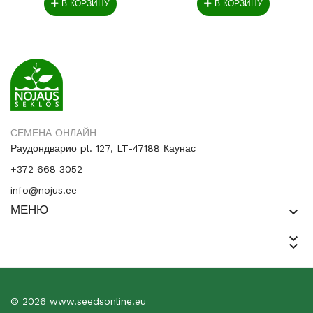
В КОРЗИНУ
В КОРЗИНУ
СЕМЕНА ОНЛАЙН
Раудондварио pl. 127, LT-47188 Каунас
+372 668 3052
info@nojus.ee
МЕНЮ
keyboard_arrow_down
keyboard_arrow_down
keyboard_arrow_down
© 2026 www.seedsonline.eu