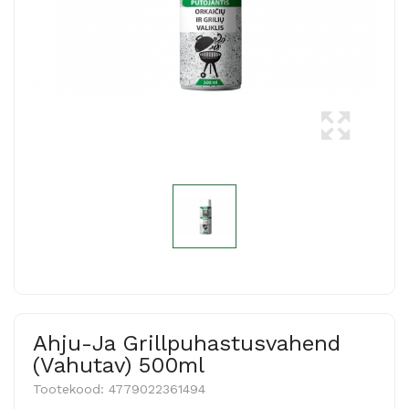
Ahju-Ja Grillpuhastusvahend
(vahutav) 500ml
Tootekood:
4779022361494