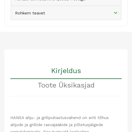
Rohkem teavet
Kirjeldus
Toote Üksikasjad
HANSA ahju- ja grillpuhastusvahend on eriti tõhus
ahjude ja grillide rasvajääkide ja põletusjälgede
eemaldamiseks. See tugevalt leeliseline