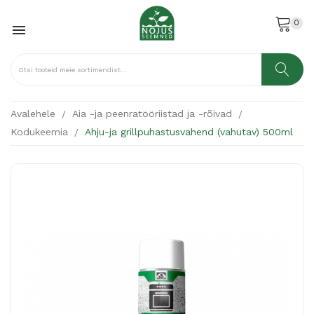
0

Avalehele
Aia -ja peenratööriistad ja -rõivad
Kodukeemia
Ahju-ja grillpuhastusvahend (vahutav) 500ml