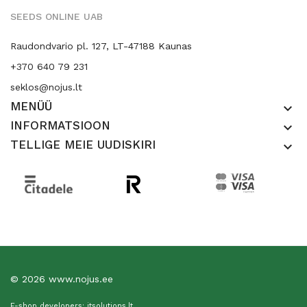
SEEDS ONLINE UAB
Raudondvario pl. 127, LT-47188 Kaunas
+370 640 79 231
seklos@nojus.lt
MENÜÜ
keyboard_arrow_down
INFORMATSIOON
keyboard_arrow_down
TELLIGE MEIE UUDISKIRI
keyboard_arrow_down
© 2026 www.nojus.ee
E-shop developers: itsolutions.lt