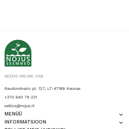
SEEDS ONLINE UAB
Raudondvario pl. 127, LT-47188 Kaunas
+370 640 79 231
seklos@nojus.lt
MENÜÜ
keyboard_arrow_down
INFORMATSIOON
keyboard_arrow_down