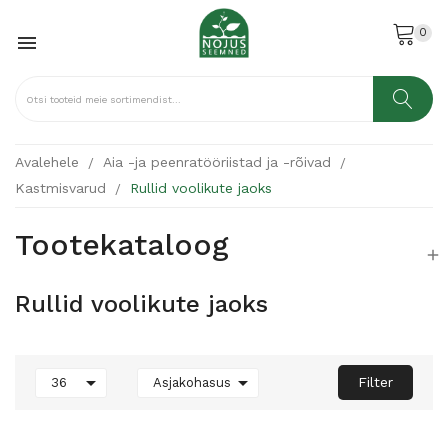
0

Avalehele
Aia -ja peenratööriistad ja -rõivad
Kastmisvarud
Rullid voolikute jaoks
Tootekataloog

Rullid voolikute jaoks


Filter
36
Asjakohasus