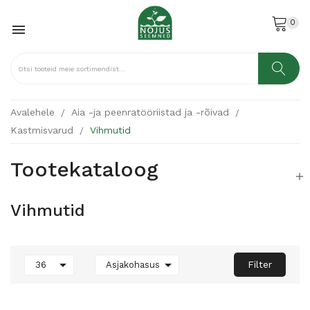
0

Avalehele
Aia -ja peenratööriistad ja -rõivad
Kastmisvarud
Vihmutid
Tootekataloog

Vihmutid


Filter
36
Asjakohasus