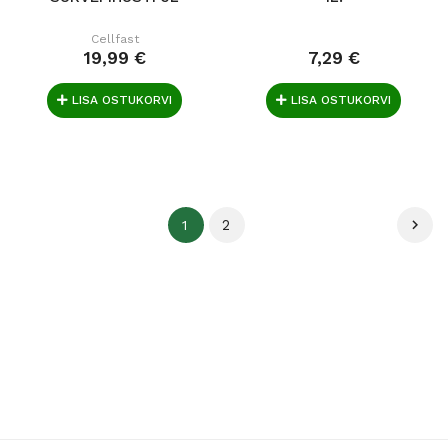
Cellfast
19,99 €
7,29 €
LISA OSTUKORVI
LISA OSTUKORVI
2

1