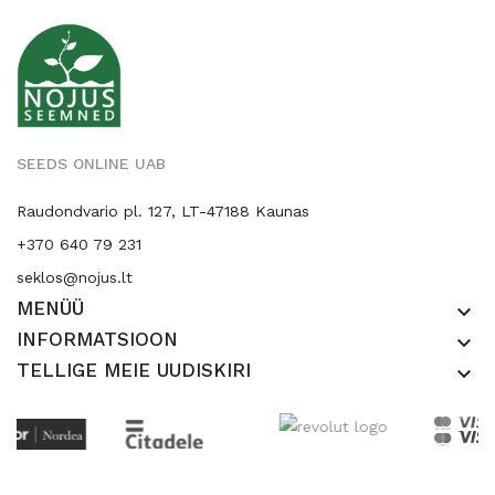
SEEDS ONLINE UAB
Raudondvario pl. 127, LT-47188 Kaunas
+370 640 79 231
seklos@nojus.lt
MENÜÜ
keyboard_arrow_down
INFORMATSIOON
keyboard_arrow_down
TELLIGE MEIE UUDISKIRI
keyboard_arrow_down