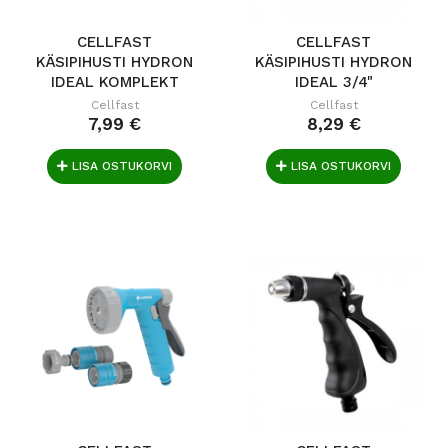
CELLFAST
CELLFAST
KÄSIPIHUSTI HYDRON
KÄSIPIHUSTI HYDRON
IDEAL KOMPLEKT
IDEAL 3/4"
1/2"...
KOMPLEKT
Cellfast
Cellfast
7,99 €
8,29 €
LISA OSTUKORVI
LISA OSTUKORVI