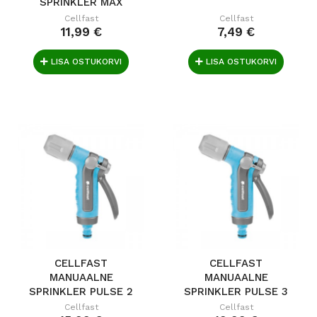
SPRINKLER MAX
IDEAL
Cellfast
Cellfast
11,99 €
7,49 €
LISA OSTUKORVI
LISA OSTUKORVI
CELLFAST
CELLFAST
MANUAALNE
MANUAALNE
SPRINKLER PULSE 2
SPRINKLER PULSE 3
IDEAL
IDEAL
Cellfast
Cellfast