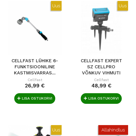
Uus
Uus
CELLFAST LÜHIKE 6-
CELLFAST EXPERT
FUNKTSIOONILINE
SZ CELLPRO
KASTMISVARRAS...
VÕNKUV VIHMUTI
Cellfast
Cellfast
26,99 €
48,99 €
LISA OSTUKORVI
LISA OSTUKORVI
Uus
Allahindlus