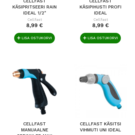
CELLFAST
CELLFAST
KÄSIPRITSEERI RAIN
KÄSIPIHUSTI PROFI
IDEAL 1/2"
IDEAL
KOMPLEKT
Cellfast
Cellfast
8,99 €
8,99 €
LISA OSTUKORVI
LISA OSTUKORVI
CELLFAST
CELLFAST KÄSITSI
MANUAALNE
VIHMUTI UNI IDEAL