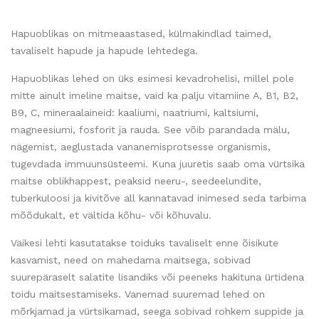
Hapuoblikas on mitmeaastased, külmakindlad taimed,
tavaliselt hapude ja hapude lehtedega.
Hapuoblikas lehed on üks esimesi kevadrohelisi, millel pole
mitte ainult imeline maitse, vaid ka palju vitamiine A, B1, B2,
B9, C, mineraalaineid: kaaliumi, naatriumi, kaltsiumi,
magneesiumi, fosforit ja rauda. See võib parandada mälu,
nägemist, aeglustada vananemisprotsesse organismis,
tugevdada immuunsüsteemi. Kuna juuretis saab oma vürtsika
maitse oblikhappest, peaksid neeru-, seedeelundite,
tuberkuloosi ja kivitõve all kannatavad inimesed seda tarbima
mõõdukalt, et vältida kõhu- või kõhuvalu.
Väikesi lehti kasutatakse toiduks tavaliselt enne õisikute
kasvamist, need on mahedama maitsega, sobivad
suurepäraselt salatite lisandiks või peeneks hakituna ürtidena
toidu maitsestamiseks. Vanemad suuremad lehed on
mõrkjamad ja vürtsikamad, seega sobivad rohkem suppide ja