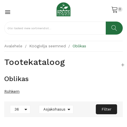
0

Avalehele
Köögivilja seemned
Oblikas
Tootekataloog

Oblikas
Rohkem


Filter
36
Asjakohasus