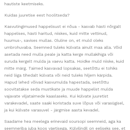
hautiste keetmiseks.
Kuidas juuretise eest hoolitseda?
Kasvutingimused happelisust ei nõua - kasvab hästi nõrgalt
happelises, hästi haritud, niiskes, kuid mitte vettinud,
huumus-, savises mullas. Oluline on, et muld oleks
umbrohuvaba. Seemned tuleks külvata ainult maa alla. Võid
asetada need mulla peale ja katta kerge mullakihiga või
suruda kergelt mulda ja vaevu katta. Hoidke muld niiske, kuid
mitte märg. Taimed kasvavad lopsakas, seetõttu ei tohiks
neid liiga tihedalt külvata või neid tuleks hiljem kärpida.
Hapud lehed võivad kasvumulda hapestada, seetõttu
soovitatakse seda mustikate ja muude happelist mulda
vajavate viljataimede kaaslaseks. Kui külvate juuretist
varakevadel, saate saaki koristada suve lõpus või varasügisel,
ja kui külvate varasuvel - järgmise aasta kevadel.
Saadame hea meelega erinevaid soursopi seemneid, aga ka
seemneriba juba koos väetisega. Külvilindil on eeliseks see, et