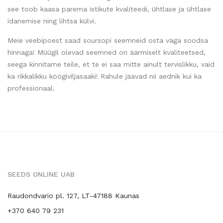
see toob kaasa parema istikute kvaliteedi, ühtlase ja ühtlase
idanemise ning lihtsa külvi.
Meie veebipoest saad soursopi seemneid osta väga soodsa
hinnaga! Müügil olevad seemned on äärmiselt kvaliteetsed,
seega kinnitame teile, et te ei saa mitte ainult tervislikku, vaid
ka rikkalikku köögiviljasaaki! Rahule jäävad nii aednik kui ka
professionaal.
SEEDS ONLINE UAB
Raudondvario pl. 127, LT-47188 Kaunas
+370 640 79 231