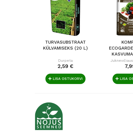
TURVASUBSTRAAT
KOM
KÜLVAMISEKS (20 L)
ECOGARDE
KASVUMA
+.
Durpeta
Juknevičiau
2,59 €
7,9
LISA OSTUKORVI
LISA O