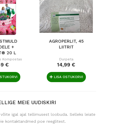
STMULD
AGROPERLIT, 45
KOMPO
DELE +
LIITRIT
UNIVER
T® 20 L
us Kompostas
Durpeta
Juknevičia
49 €
14,99 €
2,
OSTUKORVI
LISA OSTUKORVI
LISA 
ELLIGE MEIE UUDISKIRI
 võite igal ajal tellimusest loobuda. Selleks leiate
ie kontaktandmed poe reeglitest.