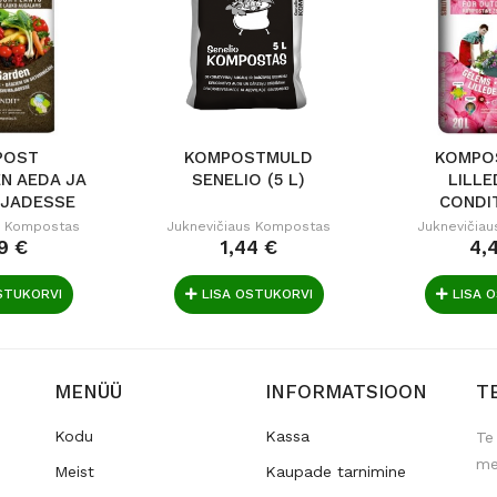
POST
KOMPOSTMULD
KOMPO
N AEDA JA
SENELIO (5 L)
LILLE
JADESSE
CONDI
..
s Kompostas
Juknevičiaus Kompostas
Juknevičia
9 €
1,44 €
4,
STUKORVI
LISA OSTUKORVI
LISA 
MENÜÜ
INFORMATSIOON
T
Kodu
Kassa
Te
me
Meist
Kaupade tarnimine