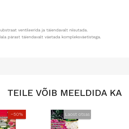
ubstraat ventileerida ja täiendavalt niisutada.
dala pärast täiendavalt väetada kompleksväetistega.
TEILE VÕIB MEELDIDA KA
−50%
Laost otsas