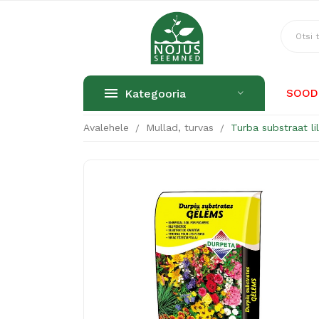
Kategooria
SOOD
Avalehele
Mullad, turvas
Turba substraat li