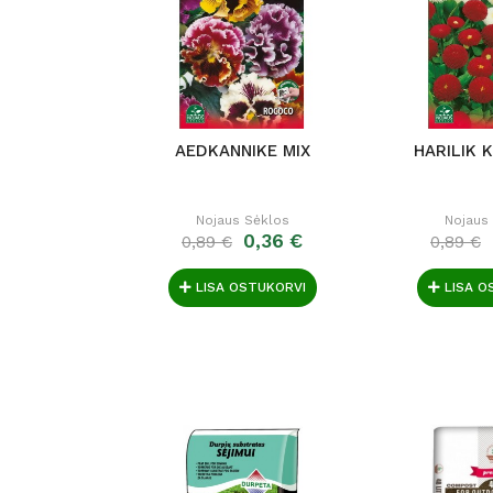
AEDKANNIKE MIX
HARILIK 
Nojaus Sėklos
Nojaus
0,36 €
0,89 €
0,89 €
LISA OSTUKORVI
LISA O