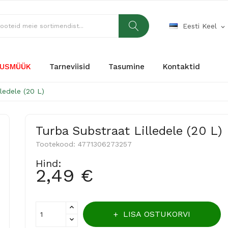
Eesti Keel
expand_more
USMÜÜK
Tarneviisid
Tasumine
Kontaktid
lledele (20 L)
Turba Substraat Lilledele (20 L)
Tootekood:
4771306273257
Hind:
2,49 €
LISA OSTUKORVI