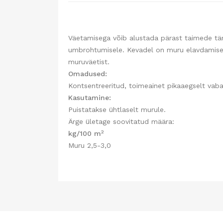
Väetamisega võib alustada pärast taimede tä
umbrohtumisele. Kevadel on muru elavdamisek
muruväetist.
Omadused:
Kontsentreeritud, toimeainet pikaaegselt vaba
Kasutamine:
Puistatakse ühtlaselt murule.
Ärge ületage soovitatud määra:
2
kg/100 m
Muru 2,5-3,0