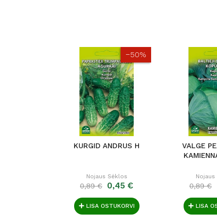
−50%
KURGID ANDRUS H
VALGE P
KAMIENN
Nojaus Sėklos
Nojaus
0,45 €
0,89 €
0,89 €
LISA OSTUKORVI
LISA O