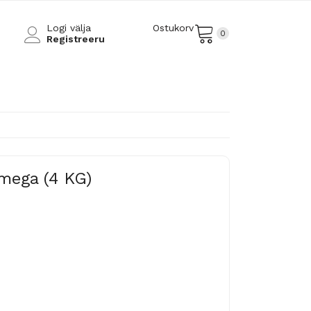
Logi välja
Ostukorv
0
Registreeru
imega (4 KG)