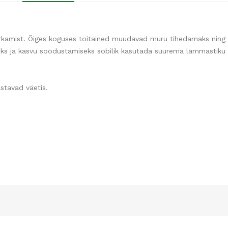
rkamist. Õiges koguses toitained muudavad muru tihedamaks ning
s ja kasvu soodustamiseks sobilik kasutada suurema lämmastiku s
stavad väetis.