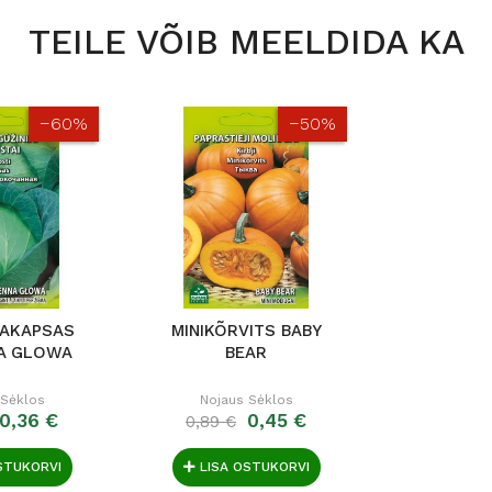
TEILE VÕIB MEELDIDA KA
−60%
−50%
EAKAPSAS
MINIKÕRVITS BABY
A GLOWA
BEAR
 Sėklos
Nojaus Sėklos
0,36 €
0,45 €
0,89 €
STUKORVI
LISA OSTUKORVI