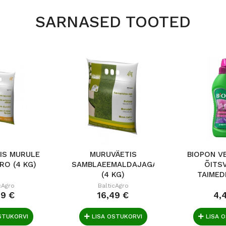
SARNASED TOOTED
IS MURULE
MURUVÄETIS
BIOPON V
RO (4 KG)
SAMBLAEEMALDAJAGA
ÕITS
(4 KG)
TAIMED
cAgro
BalticAgro
49 €
16,49 €
4,
STUKORVI
LISA OSTUKORVI
LISA 