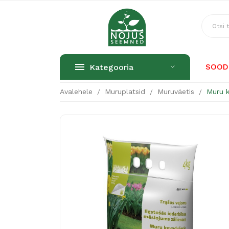
Kategooria
SOOD
Avalehele
Muruplatsid
Muruväetis
Muru k