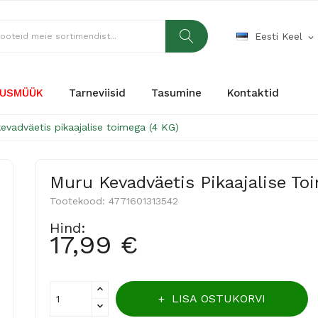
Eesti Keel
expand_more
USMÜÜK
Tarneviisid
Tasumine
Kontaktid
evadväetis pikaajalise toimega (4 KG)
Muru Kevadväetis Pikaajalise To
Tootekood:
4771601313542
Hind:
17,99 €
LISA OSTUKORVI