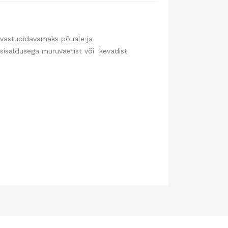
 vastupidavamaks põuale ja
isaldusega muruväetist või kevadist