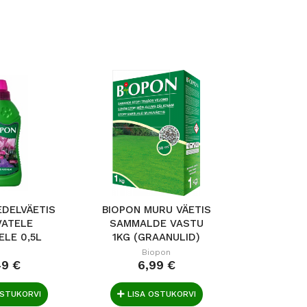
EDELVÄETIS
BIOPON MURU VÄETIS
SÜGISVÄE
VATELE
SAMMALDE VASTU
BALTIC A
ELE 0,5L
1KG (GRAANULID)
Biopon
Balt
49 €
6,99 €
41
OSTUKORVI
LISA OSTUKORVI
LISA 