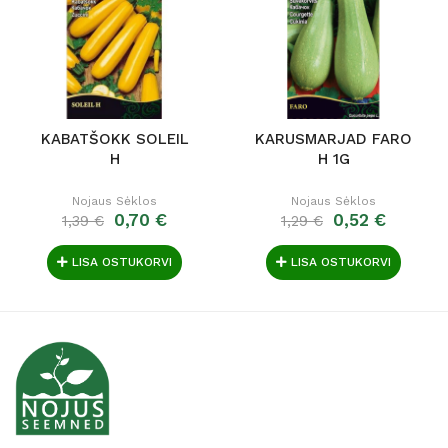
KABATŠOKK SOLEIL
KARUSMARJAD FARO
H
H 1G
Nojaus Sėklos
Nojaus Sėklos
0,70 €
0,52 €
1,39 €
1,29 €
LISA OSTUKORVI
LISA OSTUKORVI