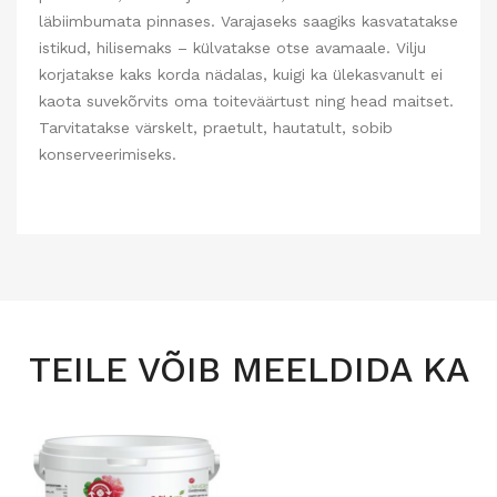
läbiimbumata pinnases. Varajaseks saagiks kasvatatakse
istikud, hilisemaks – külvatakse otse avamaale. Vilju
korjatakse kaks korda nädalas, kuigi ka ülekasvanult ei
kaota suvekõrvits oma toiteväärtust ning head maitset.
Tarvitatakse värskelt, praetult, hautatult, sobib
konserveerimiseks.
TEILE VÕIB MEELDIDA KA