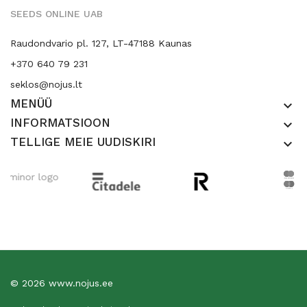
SEEDS ONLINE UAB
Raudondvario pl. 127, LT-47188 Kaunas
+370 640 79 231
seklos@nojus.lt
MENÜÜ
keyboard_arrow_down
INFORMATSIOON
keyboard_arrow_down
TELLIGE MEIE UUDISKIRI
keyboard_arrow_down
© 2026 www.nojus.ee