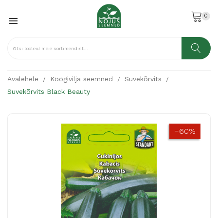
0

Avalehele
Köögivilja seemned
Suvekõrvits
Suvekõrvits Black Beauty
−60%