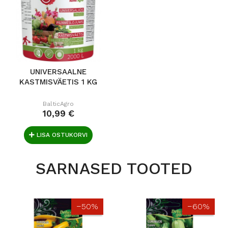
UNIVERSAALNE
KASTMISVÄETIS 1 KG
BalticAgro
10,99 €
LISA OSTUKORVI
SARNASED TOOTED
−50%
−60%