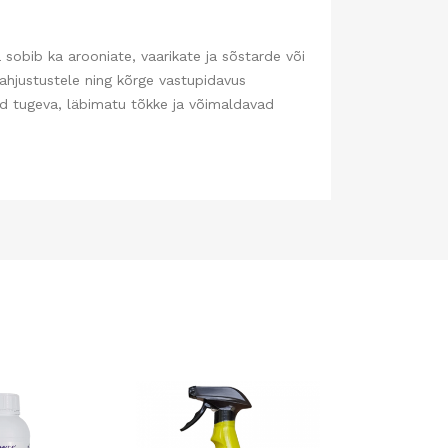
 sobib ka arooniate, vaarikate ja sõstarde või
ahjustustele ning kõrge vastupidavus
vad tugeva, läbimatu tõkke ja võimaldavad