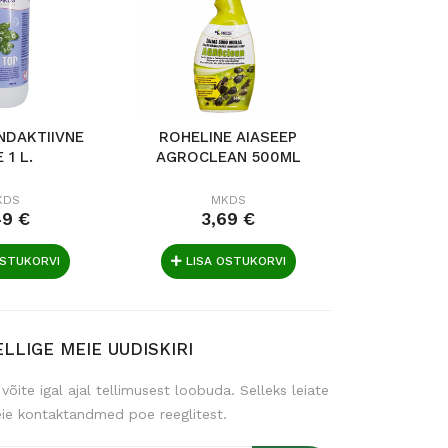
INDAKTIIVNE
ROHELINE AIASEEP
ARG
 1 L.
AGROCLEAN 500ML
KAHJURIT
KDS
MKDS
M
49 €
3,69 €
4,
OSTUKORVI
LISA OSTUKORVI
LISA 
ELLIGE MEIE UUDISKIRI
 võite igal ajal tellimusest loobuda. Selleks leiate
ie kontaktandmed poe reeglitest.