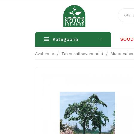
Kategooria
SOOD
Avalehele
Taimekaitsevahendid
Muud vahen