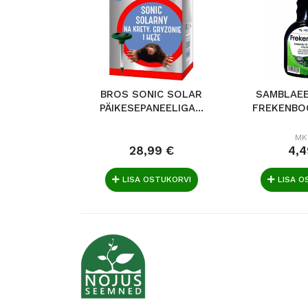
BROS SONIC SOLAR
SAMBLAE
PÄIKESEPANEELIGA...
FREKENBOC
MK
28,99 €
4,4
LISA OSTUKORVI
LISA O