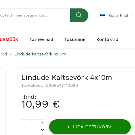
Eesti Keel
expand_more
USMÜÜK
Tarneviisid
Tasumine
Kontaktid
did
Lindude kaitsevõrk 4x10m
Lindude Kaitsevõrk 4x10m
Tootekood:
5999547410029
Hind:
10,99 €
LISA OSTUKORVI