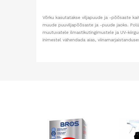
Võrku kasutatakse viljapuude ja -põõsaste kait
muude puuviljapõõsaste ja -puude jaoks. Polü
muutuvatele ilmastikutingimustele ja UV-kiirg
inimestel vähendada aias, viinamarjaistanduses 