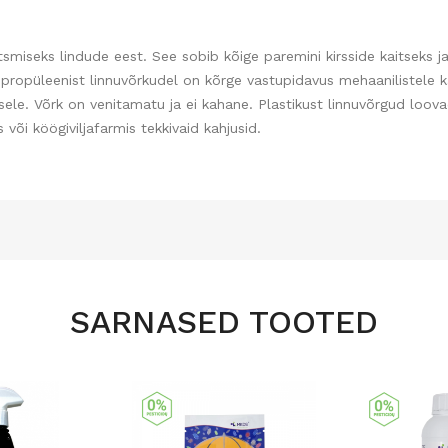
smiseks lindude eest. See sobib kõige paremini kirsside kaitseks ja
propüleenist linnuvõrkudel on kõrge vastupidavus mehaanilistele k
usele. Võrk on venitamatu ja ei kahane. Plastikust linnuvõrgud loo
või köögiviljafarmis tekkivaid kahjusid.
SARNASED TOOTED