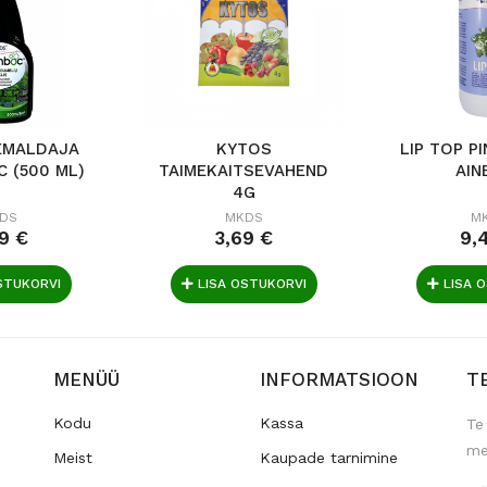
EMALDAJA
KYTOS
LIP TOP P
 (500 ML)
TAIMEKAITSEVAHEND
AINE
4G
DS
MKDS
M
9 €
3,69 €
9,
STUKORVI
LISA OSTUKORVI
LISA 
MENÜÜ
INFORMATSIOON
T
Kodu
Kassa
Te
me
Meist
Kaupade tarnimine