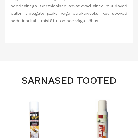
söödaainega. Spetsiaalsed ahvatlevad ained muudavad
pulbri sipelgate jaoks väga atraktiivseks, kes söövad
seda innukalt, mistõttu on see väga tõhus.
SARNASED TOOTED