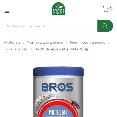
0

Avalehele
Taimekaitsevahendid
Keemilised vahendid
Tõrjevahendid
BROS Sipelgapulber MAX 100g