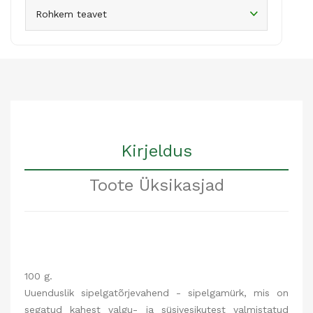
Rohkem teavet
Kirjeldus
Toote Üksikasjad
100 g.
Uuenduslik sipelgatõrjevahend - sipelgamürk, mis on
segatud kahest valgu- ja süsivesikutest valmistatud