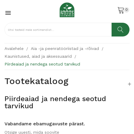
0

Avalehele
Aia -ja peenratööriistad ja -rõivad
Kaunistused, aiad ja aksessuaarid
Piirdeaiad ja nendega seotud tarvikud
Tootekataloog

Piirdeaiad ja nendega seotud
tarvikud
Vabandame ebamugavuste pärast.
Otsige uuesti, mida soovite