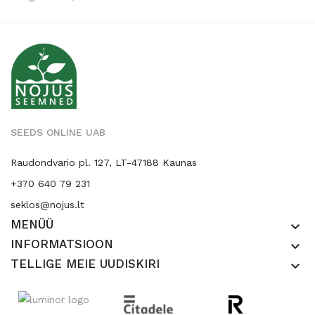
SEEDS ONLINE UAB
Raudondvario pl. 127, LT-47188 Kaunas
+370 640 79 231
seklos@nojus.lt
MENÜÜ
keyboard_arrow_down
INFORMATSIOON
keyboard_arrow_down
TELLIGE MEIE UUDISKIRI
keyboard_arrow_down